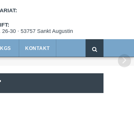
ARIAT:
FT:
. 26-30 · 53757 Sankt Augustin
 KGS
KONTAKT
"