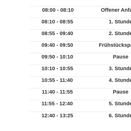
Unsere KGS Sankt
Offener Ganztag
Katholische Grun
08:00 - 08:10
Offener An
08:10 - 08:55
1. Stund
in Sankt Augustin-Mül
in Sankt Augustin-Mül
08:55 - 09:40
2. Stund
09:40 - 09:50
Frühstücksp
09:50 - 10:10
Pause
10:10 - 10:55
3. Stund
10:55 - 11:40
4. Stund
11:40 - 11:55
Pause
11:55 - 12:40
5. Stund
12:40 - 13:25
6. Stund