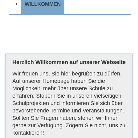
WILLKOMMEN
Unsere
Offener
Katholische
KGS
Ganztag
Grundschule
Sankt
Martin
in Sankt
Herzlich Willkommen auf unserer Webseite
Augustin-
Wir freuen uns, Sie hier begrüßen zu dürfen.
Mülldorf
Auf unserer Homepage haben Sie die
in Sankt
Möglichkeit, mehr über unsere Schule zu
Augustin-
erfahren. Stöbern Sie in unseren vielseitigen
Schulprojekten und informieren Sie sich über
Mülldorf
bevorstehende Termine und Veranstaltungen.
Sollten Sie Fragen haben, stehen wir Ihnen
gerne zur Verfügung. Zögern Sie nicht, uns zu
kontaktieren!